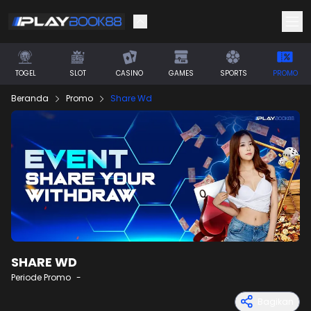
TOGEL
SLOT
CASINO
GAMES
SPORTS
PROMO
Beranda
Promo
Share Wd
SHARE WD
Periode Promo
-
Bagikan