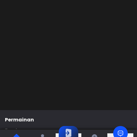
Permainan
Togel
Slot